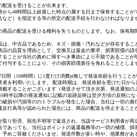
の配送を受けることが出来ます。
時から48時間以上経過した時点の属する日まで保有することが
名など）を指定する等の所定の配送手続を行わなければなりま
の商品の配送を受ける権利を失うものとします。なお、保有期
品は、中古品であるため、キズ・損傷・汚れなどが存在するこ
商品の品質を理由として、交換又は返金の要求、損害賠償の請
することが当社の責めに帰すべき事由により不能であることが
て付与することにより、その損害賠償責任を免れることとしま
7日間（168時間）に1度だけ消費pt無しで発送依頼を行うこと
者を利用いたします。 配送時期は、発送依頼を受けた日から原
頂戴することがございます（発送させて頂き次第、発送通知の上
16時半以降の発送通知に記載の追跡反映は翌夕方頃の反映に
の破損や汚損等ののトラブルが発生した場合、当社は一切の責
違反行為等が認められた場合には、商品の配送を停止すること
け取り拒否、宛先不明等で返送され、当該サービス利用者が再
合であっても、当社はポイントの返還義務等の一切の補償、損
、予めご容赦くださいませ。発送件数が多い時や、他業務があ