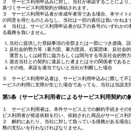
２ サービス利用申込みに対し、当社が承諾することにより
基づくサービス利用契約が締結されます。
３ サービス利用申込者が未成年者等である場合、本サイト
の同意を得たものとみなし、当社は一切の責任は負いかねま
４ 当社は、サービス利用申込者が以下の各号のいずれかの
る義務を負いません。
当社に提供した登録事項の全部または一部につき虚偽、誤
反社会的勢力等（暴力団、暴力団員、右翼団体、反社会的
運営もしくは経営に協力もしくは関与する等反社会的勢力
過去当社との契約に違反した者またはその関係者であると
その他、承諾を適当でないと当社が判断した場合
５ サービス利用申込者は、サービス利用申込みに際して不
ービスの利用に支障が生じた場合であっても、当社は当該支
第5条（サービス利用者によるサービス利用契約の
１ サービス利用者は、本件サービス上での解約手続きその
ビス利用者が発送依頼を行い、依頼された商品がサービス利
２ 解約にあたり、当社に対して負っている債務がある場合
務の支払いを行わなければなりません。