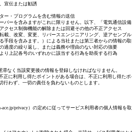
告、宣伝または勧誘
ューター・プログラムを含む情報の送信
（サーバーを含みますがこれに限りません。以下、「電気通信設
れたアクセス制御機能の解除または回避その他の不正アクセス
正、転載、改変、変更、リバースエンジニアリング、逆アセンブ
類する手段を含みます。）による当社または第三者からの情報の取
わせの過度の繰り返し、または義務や理由のない対応の強要
等により上記各号のいずれかに該当する行為を助長する行為
遅滞なく当該変更後の情報を登録しなければなりません。
た不正に利用し得たポイントがある場合は、不正に利用し得たポ
一切行わず、一切の責任を負わないものとします。
pa-ace.jp/privacy）の定めに従ってサービス利用者の個人