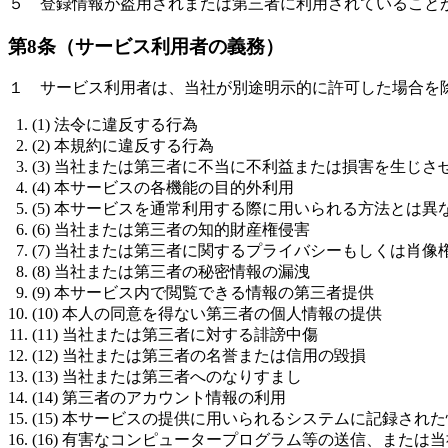
５ 登録情報が盗用されまたは第三者に利用されていること
第8条（サービス利用者の義務）
１ サービス利用者は、当社が別途明示的に許可した場合を
(1) 法令に違反する行為
(2) 本規約に違反する行為
(3) 当社または第三者に不当に不利益または損害を生じさ
(4) 本サービスの各機能の目的外利用
(5) 本サービスを通常利用する際に用いられる方法とは
(6) 当社または第三者の知的財産権侵害
(7) 当社または第三者に関するプライバシーもしくは肖像
(8) 当社または第三者の秘密情報の漏洩
(9) 本サービス内で閲覧できる情報の第三者提供
(10) 本人の同意を得ない第三者の個人情報の提供
(11) 当社または第三者に対する誹謗中傷
(12) 当社または第三者の名誉または信用の毀損
(13) 当社または第三者へのなりすまし
(14) 第三者のアカウント情報の利用
(15) 本サービスの提供に用いられるシステムに記録され
(16) 有害なコンピュータープログラム等の送信、また