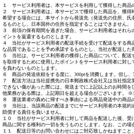
１ サービス利用者は、本サービスを利用して獲得した商品
２ サービス利用者は、本サービスで獲得した商品を、獲得
希望する場合には、本サイトから発送先（発送先の住所、氏
るものとし、日本国外の住所を指定することはできません。
３ 前項の保有期間を過ぎた場合、サービス利用者はそれら
イントを返還するものとします。
４ 当社がサービス利用者の配送手続を受けて配送をする商
な品質であることを予め承諾するものとし、当社が配送した
５ 当社は、サービス利用者の獲得した商品について、配送
を取得するために使用したポイントをサービス利用者に対し
を負わないものとします。
６ 商品の発送依頼をする度に、300ptを消費します。但し、
７ 配送方法は当社提携先の日本郵政株式会社又は当社指定業
できない傷があった際には、発送までに上記以上のお時間を
他業務がある際は、上記期日を超える場合がございます。 ※
８ 運送業者の責めに帰すべき事由による商品発送中の商品
９ 当社は、当該商品の配送までにサービス利用者の本規約
賠償する責任を負いません。
１０ 当社がサービス利用者に対して商品を配送した後、受
商品に関する権利の一切を失うものとします。なお、この場
１１ 配送日等のお問い合わせにはご対応致しかねますこと